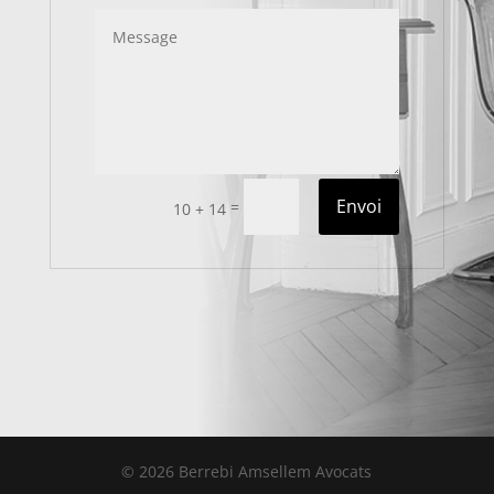
Envoi
=
10 + 14
© 2026 Berrebi Amsellem Avocats