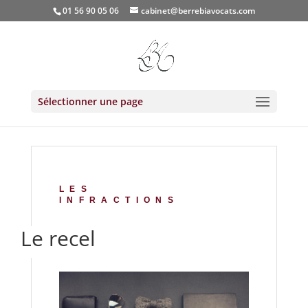
01 56 90 05 06
cabinet@berrebiavocats.com
Sélectionner une page
LES
INFRACTIONS
Le recel